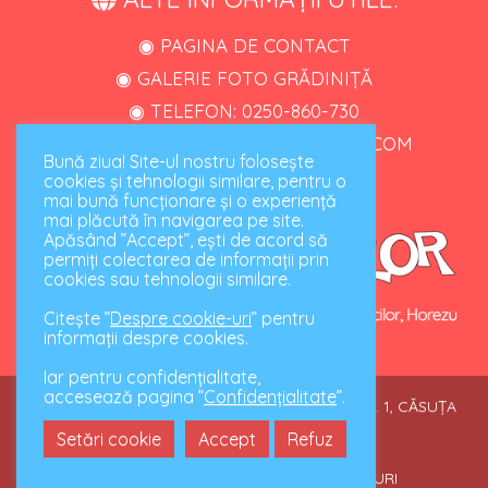
◉ PAGINA DE CONTACT
◉ GALERIE FOTO GRĂDINIȚĂ
◉ TELEFON: 0250-860-730
◉ GRADINITA_HOREZU@YAHOO.COM
Bună ziua! Site-ul nostru folosește
cookies și tehnologii similare, pentru o
mai bună funcționare și o experiență
mai plăcută în navigarea pe site.
Apăsând ”Accept”, ești de acord să
permiți colectarea de informații prin
cookies sau tehnologii similare.
Citește ”
Despre cookie-uri
” pentru
informații despre cookies.
Iar pentru confidențialitate,
accesează pagina ”
Confidențialitate
”.
2026 © GRĂDINIȚA CU PROGRAM PRELUNGIT, NR. 1, CĂSUȚA
PITICILOR, HOREZU
Setări cookie
Accept
Refuz
CONFIDENȚIALITATE
|
DESPRE COOKIE-URI