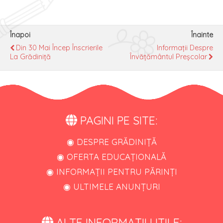
Înapoi
Înainte
Din 30 Mai Încep Înscrierile
Informații Despre
La Grădiniță
Învățământul Preșcolar
PAGINI PE SITE:
◉ DESPRE GRĂDINIȚĂ
◉ OFERTA EDUCAȚIONALĂ
◉ INFORMAȚII PENTRU PĂRINȚI
◉ ULTIMELE ANUNȚURI
ALTE INFORMAȚII UTILE: