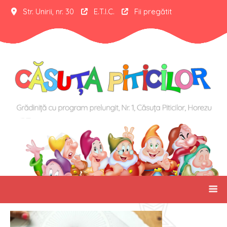
Str. Unirii, nr. 30
E.T.I.C.
Fii pregătit