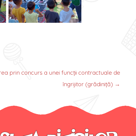
ea prin concurs a unei funcții contractuale de
îngrijitor (grădiniță)
→