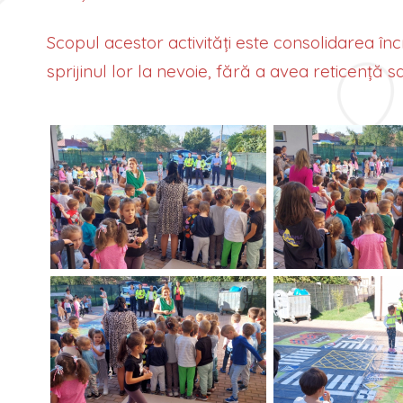
Scopul acestor activități este consolidarea încr
sprijinul lor la nevoie, fără a avea reticență