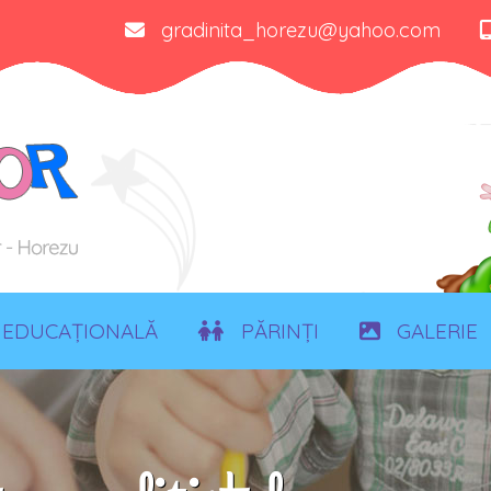
gradinita_horezu@yahoo.com
EDUCAȚIONALĂ
PĂRINȚI
GALERIE
ȘCOALA ALT
ZIUA NAȚIONA