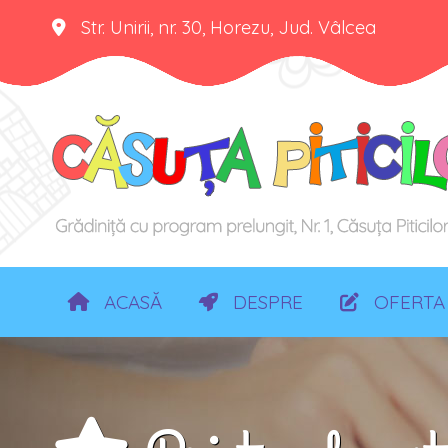
Str. Unirii, nr. 30, Horezu, Jud. Vâlcea
ACASĂ
DESPRE
OFERTA 