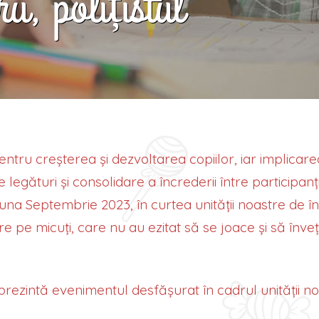
u, polițistul
PRIETENUL NO
ntru creșterea și dezvoltarea copiilor, iar implicarea 
legături și consolidare a încrederii între participanți, 
 luna Septembrie 2023, în curtea unității noastre de 
 pe micuți, care nu au ezitat să se joace și să înveț
prezintă evenimentul desfășurat în cadrul unității n