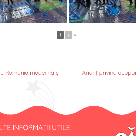
1
2
►
ru România modernă și
Anunț privind ocupar
LTE INFORMAȚII UTILE: