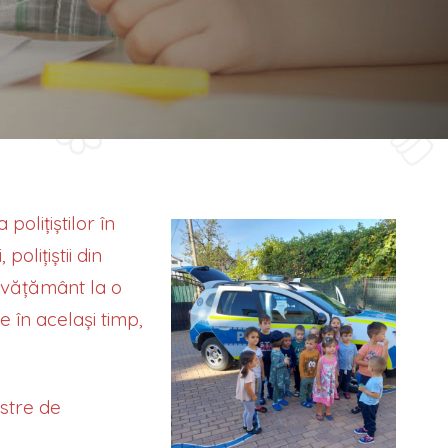
STRU, POLIȚISTUL
polițiștilor în
polițiștii din
învățământ la o
e în același timp,
ostre de