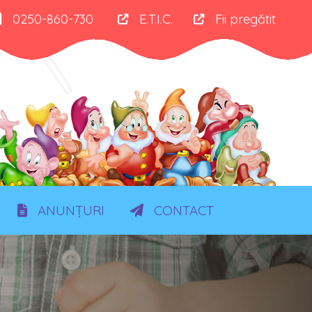
0250-860-730
E.T.I.C.
Fii pregătit
ANUNȚURI
CONTACT
FEL
LĂ A LECTURII