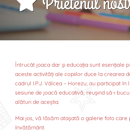
Prietenul nostr
Întrucât joaca dar și educația sunt esențiale pe
aceste activități ale copiilor duce la crearea de 
cadrul I.P.J. Vâlcea – Horezu, au participat în
sesiune de joacă educativă, reușind să-i bucure
alături de aceștia.
Mai jos, vă lăsăm atașată o galerie foto care 
învățământ.