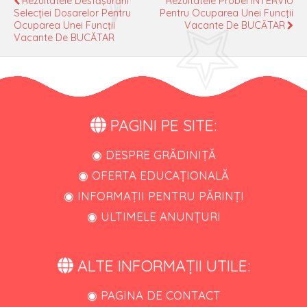
Rezultatele Desfăşurării
Rezultatele Probei INTERVIU
Selecției Dosarelor Pentru
Pentru Ocuparea Unei Funcţii
Ocuparea Unei Funcţii
Vacante De BUCĂTAR
Vacante De BUCĂTAR
PAGINI PE SITE:
◉ DESPRE GRĂDINIȚĂ
◉ OFERTA EDUCAȚIONALĂ
◉ INFORMAȚII PENTRU PĂRINȚI
◉ ULTIMELE ANUNȚURI
ALTE INFORMAȚII UTILE:
◉ PAGINA DE CONTACT