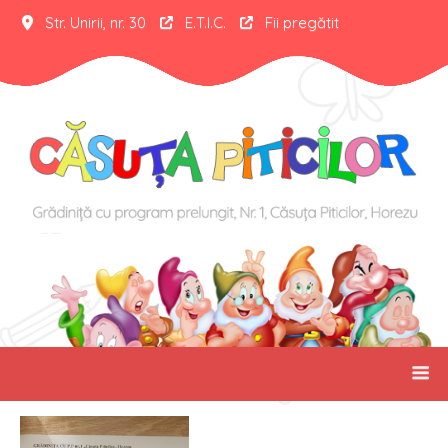
Str. Unirii, nr. 30
E.T.I.C.
Fii pregătit