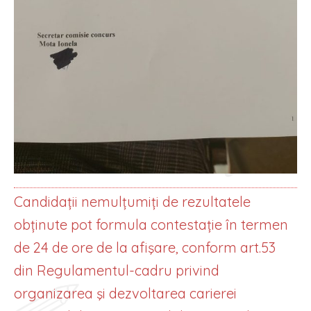
Candidații nemulțumiți de rezultatele
obținute pot formula contestație în termen
de 24 de ore de la afişare, conform art.53
din Regulamentul-cadru privind
organizarea şi dezvoltarea carierei